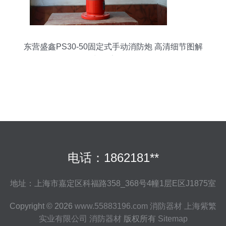
东营盛鑫PS30-50固定式手动消防炮 高清细节图解
与厂家探源
电话：1862181**
地址：上海市嘉定区科福路358_368号4幢1层E区J1875室
Copyright © 2026
www.55883196.com
消防器材
上海紫繁
实业有限公司
消防器材
版权所有
Sitemap