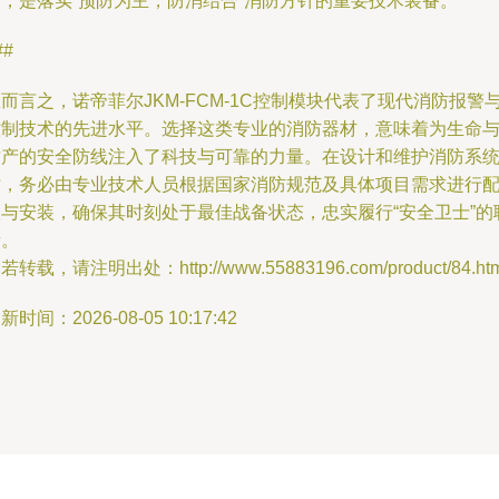
失，是落实“预防为主，防消结合”消防方针的重要技术装备。
##
而言之，诺帝菲尔JKM-FCM-1C控制模块代表了现代消防报警
控制技术的先进水平。选择这类专业的消防器材，意味着为生命
财产的安全防线注入了科技与可靠的力量。在设计和维护消防系
时，务必由专业技术人员根据国家消防规范及具体项目需求进行
置与安装，确保其时刻处于最佳战备状态，忠实履行“安全卫士”的
责。
若转载，请注明出处：http://www.55883196.com/product/84.htm
新时间：2026-08-05 10:17:42